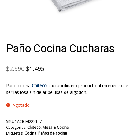
Paño Cocina Cucharas
El
El
$
2.990
$
1.495
precio
precio
Paño cocina
Chiteco
, extraordinario producto al momento de
original
actual
ser las losa sin dejar pelusas de algodón.
era:
es:
Agotado
$2.990.
$1.495.
SKU:
1ACICHI222157
Categorías:
Chiteco
,
Mesa & Cocina
Etiquetas:
Cocina
,
Paños de cocina