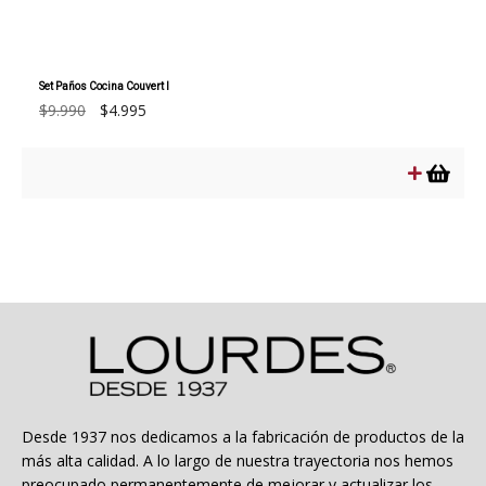
Set Paños Cocina Couvert I
El
El
$
9.990
$
4.995
precio
precio
original
actual
era:
es:
$9.990.
$4.995.
Desde 1937 nos dedicamos a la fabricación de productos de la
más alta calidad. A lo largo de nuestra trayectoria nos hemos
preocupado permanentemente de mejorar y actualizar los