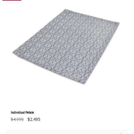
Individual Petale
El
El
$
4.990
$
2.495
precio
precio
original
actual