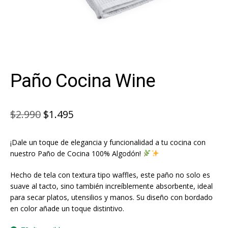
Paño Cocina Wine
El
El
$
2.990
$
1.495
precio
precio
¡Dale un toque de elegancia y funcionalidad a tu cocina con
original
actual
nuestro Paño de Cocina 100% Algodón!
era:
es:
Hecho de tela con textura tipo waffles, este paño no solo es
$2.990.
$1.495.
suave al tacto, sino también increíblemente absorbente, ideal
para secar platos, utensilios y manos. Su diseño con bordado
en color añade un toque distintivo.