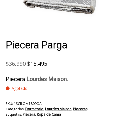
Piecera Parga
El
El
$
36.990
$
18.495
precio
precio
Piecera
Lourdes Maison.
original
actual
Agotado
era:
es:
$36.990.
$18.495.
SKU:
1SCILOM1809OA
Categorías:
Dormitorio
,
Lourdes Maison
,
Pieceras
Etiquetas:
Piecera
,
Ropa de Cama