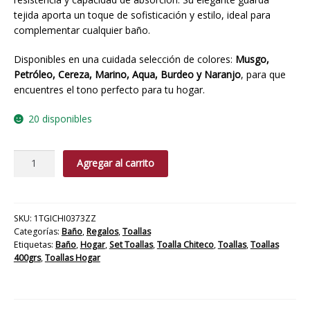
tejida aporta un toque de sofisticación y estilo, ideal para
complementar cualquier baño.
Disponibles en una cuidada selección de colores:
Musgo,
Petróleo, Cereza, Marino, Aqua, Burdeo y Naranjo
, para que
encuentres el tono perfecto para tu hogar.
20 disponibles
Set
Agregar al carrito
2
toalla
Chiloe
Musgo
SKU:
1TGICHI0373ZZ
Categorías:
Baño
,
Regalos
,
Toallas
cantidad
Etiquetas:
Baño
,
Hogar
,
Set Toallas
,
Toalla Chiteco
,
Toallas
,
Toallas
400grs
,
Toallas Hogar