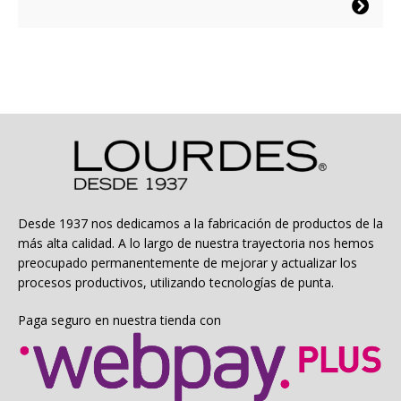
Este
desde
producto
$1.794
tiene
hasta
múltiples
$4.794
variantes.
Las
opciones
se
pueden
elegir
en
la
Desde 1937 nos dedicamos a la fabricación de productos de la
página
más alta calidad. A lo largo de nuestra trayectoria nos hemos
de
preocupado permanentemente de mejorar y actualizar los
producto
procesos productivos, utilizando tecnologías de punta.
Paga seguro en nuestra tienda con