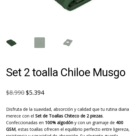
Set 2 toalla Chiloe Musgo
El
El
$
8.990
$
5.394
precio
precio
Disfruta de la suavidad, absorción y calidad que tu rutina diaria
original
actual
merece con el
Set de Toallas Chiteco de 2 piezas
.
era:
es:
Confeccionadas en
100% algodón
y con un gramaje de
400
GSM
, estas toallas ofrecen el equilibrio perfecto entre ligereza,
$8.990.
$5.394.
resistencia y capacidad de absorción. Su elegante guarda