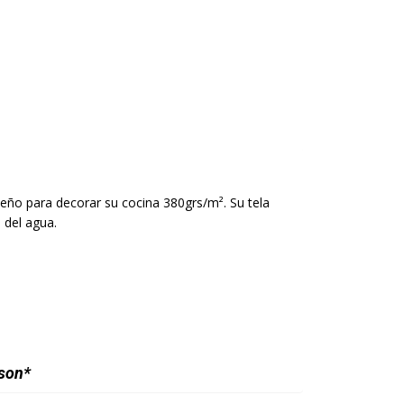
seño para decorar su cocina 380grs/m². Su tela
del agua.
ison*