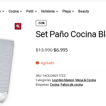
o
Cocina
Petit
Hotelería
Playa
Beauty
-50%
Set Paño Cocina B
El
El
$
13.990
$
6.995
precio
precio
Agotado
original
actual
era:
es:
SKU:
1ACILOM2117ZZ
$13.990.
$6.995.
Categorías:
Lourdes Maison
,
Mesa & Cocina
Etiquetas:
Cocina
,
Paños de cocina