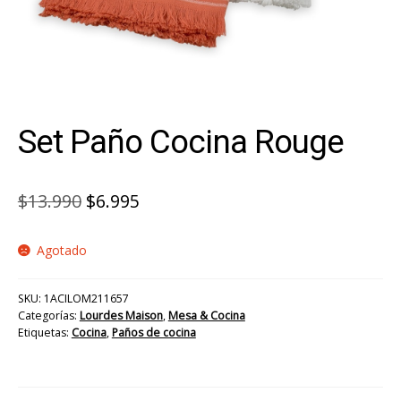
Set Paño Cocina Rouge
El
El
$
13.990
$
6.995
precio
precio
Agotado
original
actual
era:
es:
SKU:
1ACILOM211657
$13.990.
$6.995.
Categorías:
Lourdes Maison
,
Mesa & Cocina
Etiquetas:
Cocina
,
Paños de cocina