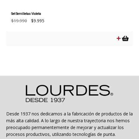
Set Servilletas Violeta
El
El
$
19.990
$
9.995
precio
precio
original
actual
era:
es:
$19.990.
$9.995.
Desde 1937 nos dedicamos a la fabricación de productos de la
más alta calidad. A lo largo de nuestra trayectoria nos hemos
preocupado permanentemente de mejorar y actualizar los
procesos productivos, utilizando tecnologías de punta.