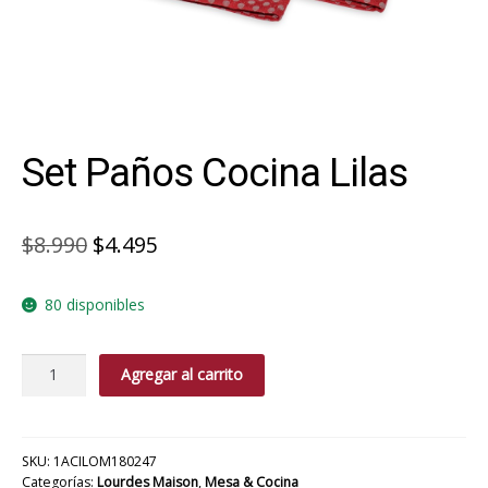
Set Paños Cocina Lilas
El
El
$
8.990
$
4.495
precio
precio
80 disponibles
original
actual
era:
es:
Set
Agregar al carrito
$8.990.
$4.495.
Paños
Cocina
Lilas
cantidad
SKU:
1ACILOM180247
Categorías:
Lourdes Maison
,
Mesa & Cocina