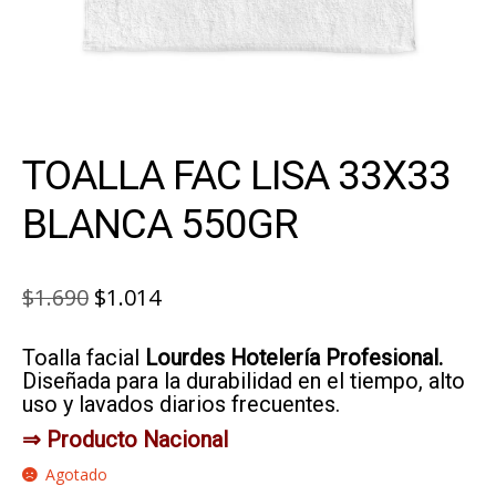
TOALLA FAC LISA 33X33
BLANCA 550GR
El
El
$
1.690
$
1.014
precio
precio
Toalla facial
Lourdes Hotelería Profesional.
original
actual
Diseñada para la durabilidad en el tiempo, alto
era:
es:
uso y lavados diarios frecuentes.
$1.690.
$1.014.
⇒ Producto Nacional
Agotado