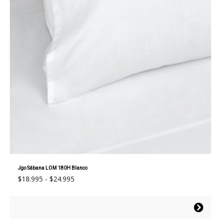
Jgo Sábana LOM 180H Blanco
Rango
$
18.995
-
$
24.995
de
precios:
Este
desde
producto