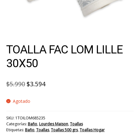
TOALLA FAC LOM LILLE
30X50
El
El
$
5.990
$
3.594
precio
precio
Agotado
original
actual
era:
es:
SKU:
1TOILOM685235
$5.990.
$3.594.
Categorías:
Baño
,
Lourdes Maison
,
Toallas
Etiquetas:
Baño
,
Toallas
,
Toallas 500 grs
,
Toallas Hogar