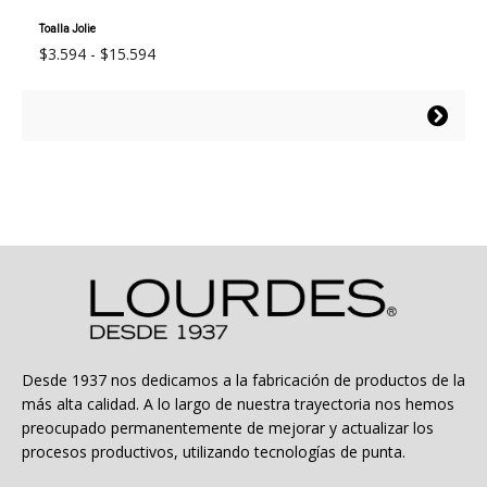
Toalla Jolie
Rango
$
3.594
-
$
15.594
de
precios:
Este
desde
producto
$3.594
tiene
hasta
múltiples
$15.594
variantes.
Las
opciones
se
pueden
elegir
en
la
Desde 1937 nos dedicamos a la fabricación de productos de la
página
más alta calidad. A lo largo de nuestra trayectoria nos hemos
de
preocupado permanentemente de mejorar y actualizar los
producto
procesos productivos, utilizando tecnologías de punta.