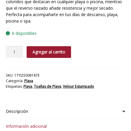
coloridos que destacan en cualquier playa o piscina, mientras
que el reverso raizado añade resistencia y mejor secado.
Perfecta para acompañarte en tus días de descanso, playa,
piscina o spa.
6 disponibles
TOALLA
Agregar al carrito
PLAYA
VELOUR
CICLON
cantidad
SKU:
1TYI25008187E
Categoría:
Playa
Etiquetas:
Playa
,
Toallas de Playa
,
Velour Estampado
Descripción
Información adicional