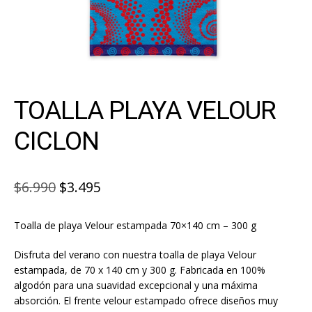
TOALLA PLAYA VELOUR
CICLON
El
El
$
6.990
$
3.495
precio
precio
Toalla de playa Velour estampada 70×140 cm – 300 g
original
actual
era:
es:
Disfruta del verano con nuestra toalla de playa Velour
estampada, de 70 x 140 cm y 300 g. Fabricada en 100%
$6.990.
$3.495.
algodón para una suavidad excepcional y una máxima
absorción. El frente velour estampado ofrece diseños muy