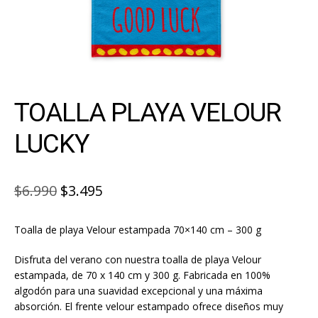
TOALLA PLAYA VELOUR
LUCKY
El
El
$
6.990
$
3.495
precio
precio
Toalla de playa Velour estampada 70×140 cm – 300 g
original
actual
era:
es:
Disfruta del verano con nuestra toalla de playa Velour
estampada, de 70 x 140 cm y 300 g. Fabricada en 100%
$6.990.
$3.495.
algodón para una suavidad excepcional y una máxima
absorción. El frente velour estampado ofrece diseños muy