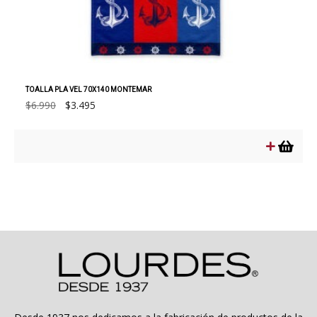
TOALLA PLA VEL 70X140 MONTEMAR
El
El
$
6.990
$
3.495
precio
precio
original
actual
era:
es:
$6.990.
$3.495.