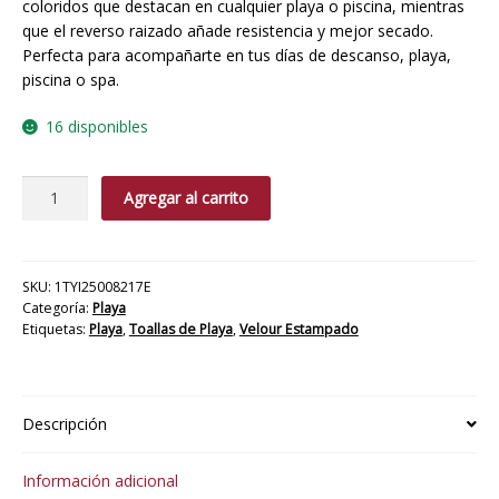
coloridos que destacan en cualquier playa o piscina, mientras
que el reverso raizado añade resistencia y mejor secado.
Perfecta para acompañarte en tus días de descanso, playa,
piscina o spa.
16 disponibles
TOALLA
Agregar al carrito
PLAYA
VELOUR
LUCKY
cantidad
SKU:
1TYI25008217E
Categoría:
Playa
Etiquetas:
Playa
,
Toallas de Playa
,
Velour Estampado
Descripción
Información adicional