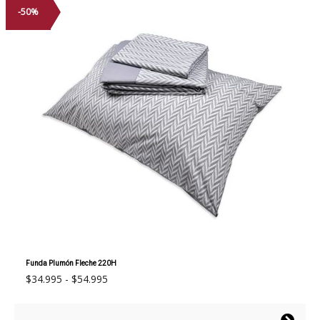
Las
-50%
opciones
se
pueden
elegir
en
la
página
de
producto
Funda Plumón Fleche 220H
Rango
$
34.995
-
$
54.995
de
precios: