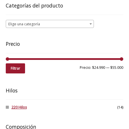
pueden
bajo
Categorías del producto
elegir
a
en
alto
la
Elige una categoría
página
de
producto
Precio
Pre
Pre
Precio:
$24.990
—
$55.000
Filtrar
mí
má
Hilos
220 Hilos
(14)
Composición