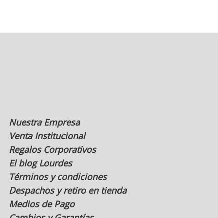
Las
opciones
se
pueden
elegir
en
la
página
de
producto
Nuestra Empresa
Venta Institucional
Regalos Corporativos
El blog Lourdes
Términos y condiciones
Despachos y retiro en tienda
Medios de Pago
Cambios y Garantías