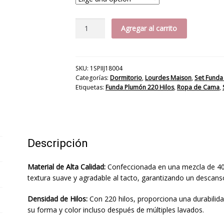
Funda
Agregar al carrito
Plumón
Floral
220
Hilos
SKU:
1SPIIJ18004
Categorías:
Dormitorio
,
Lourdes Maison
,
Set Funda
cantidad
Etiquetas:
Funda Plumón 220 Hilos
,
Ropa de Cama
,
Descripción
Material de Alta Calidad:
Confeccionada en una mezcla de 40%
textura suave y agradable al tacto, garantizando un descans
Densidad de Hilos:
Con 220 hilos, proporciona una durabilida
su forma y color incluso después de múltiples lavados.