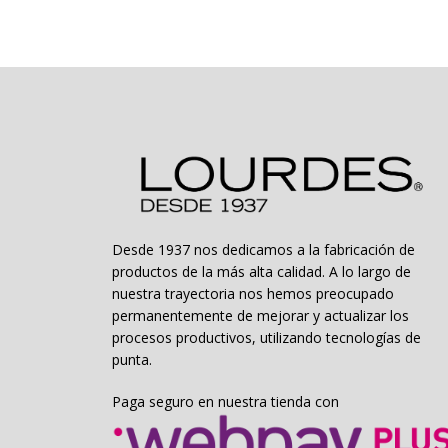
Las
opciones
se
pueden
elegir
en
la
página
de
producto
Desde 1937 nos dedicamos a la fabricación de
productos de la más alta calidad. A lo largo de
nuestra trayectoria nos hemos preocupado
permanentemente de mejorar y actualizar los
procesos productivos, utilizando tecnologías de
punta.
Paga seguro en nuestra tienda con