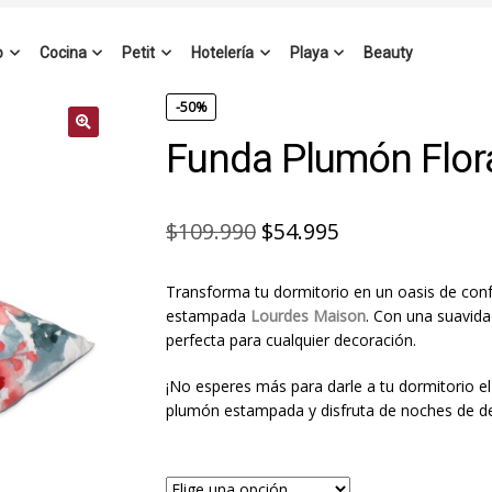
o
Cocina
Petit
Hotelería
Playa
Beauty
-50%
Funda Plumón Flora
El
El
$
109.990
$
54.995
precio
precio
Transforma tu dormitorio en un oasis de conf
original
actual
estampada
Lourdes Maison
. Con una suavid
era:
es:
perfecta para cualquier decoración.
$109.990.
$54.995.
¡No esperes más para darle a tu dormitorio e
plumón estampada y disfruta de noches de de