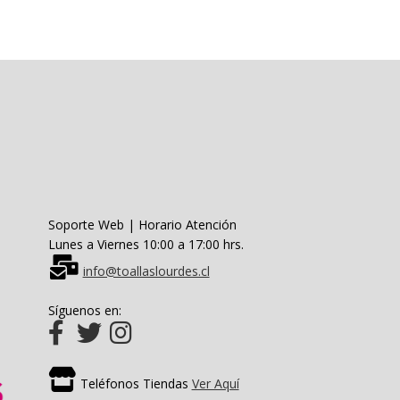
Las
opciones
se
pueden
elegir
en
la
página
de
producto
Soporte Web | Horario Atención
Lunes a Viernes 10:00 a 17:00 hrs.
info@toallaslourdes.cl
Síguenos en:
Teléfonos Tiendas
Ver Aquí