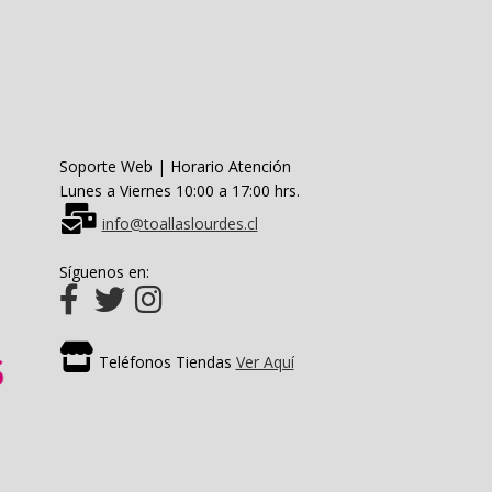
en
la
página
de
producto
Soporte Web | Horario Atención
Lunes a Viernes 10:00 a 17:00 hrs.
info@toallaslourdes.cl
Síguenos en:
Teléfonos Tiendas
Ver Aquí