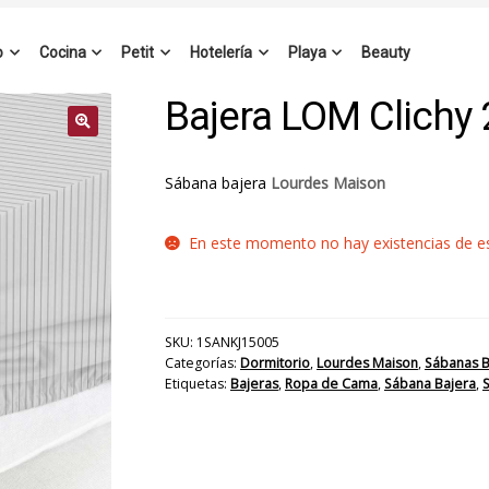
o
Cocina
Petit
Hotelería
Playa
Beauty
Bajera LOM Clichy
Sábana bajera
Lourdes Maison
En este momento no hay existencias de est
SKU:
1SANKJ15005
Categorías:
Dormitorio
,
Lourdes Maison
,
Sábanas B
Etiquetas:
Bajeras
,
Ropa de Cama
,
Sábana Bajera
,