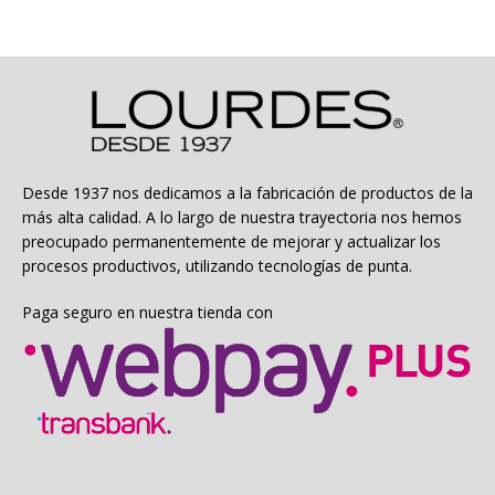
variantes.
Las
opciones
se
pueden
elegir
en
la
Desde 1937 nos dedicamos a la fabricación de productos de la
página
más alta calidad. A lo largo de nuestra trayectoria nos hemos
de
preocupado permanentemente de mejorar y actualizar los
producto
procesos productivos, utilizando tecnologías de punta.
Paga seguro en nuestra tienda con