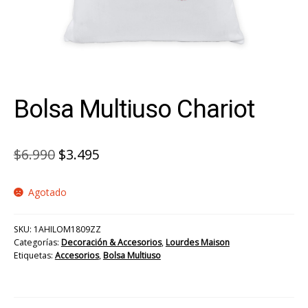
Bolsa Multiuso Chariot
El
El
$
6.990
$
3.495
precio
precio
Agotado
original
actual
era:
es:
SKU:
1AHILOM1809ZZ
$6.990.
$3.495.
Categorías:
Decoración & Accesorios
,
Lourdes Maison
Etiquetas:
Accesorios
,
Bolsa Multiuso