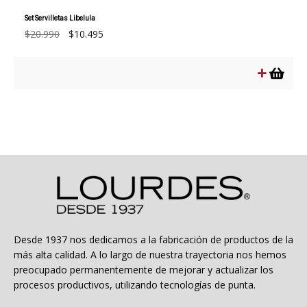
Set Servilletas Libelula
El
El
$
20.990
$
10.495
precio
precio
original
actual
era:
es:
$20.990.
$10.495.
Desde 1937 nos dedicamos a la fabricación de productos de la
más alta calidad. A lo largo de nuestra trayectoria nos hemos
preocupado permanentemente de mejorar y actualizar los
procesos productivos, utilizando tecnologías de punta.