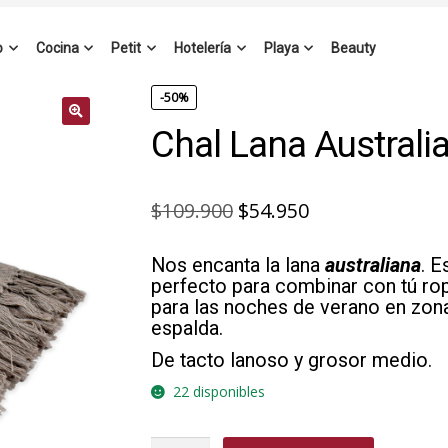
o
Cocina
Petit
Hotelería
Playa
Beauty
-50%
Chal Lana Australi
El
El
$
109.900
$
54.950
precio
precio
Nos encanta la lana
australiana
. 
original
actual
perfecto para combinar con tú rop
era:
es:
para las noches de verano en zon
espalda.
$109.900.
$54.950.
De tacto lanoso y grosor medio.
22 disponibles
Chal