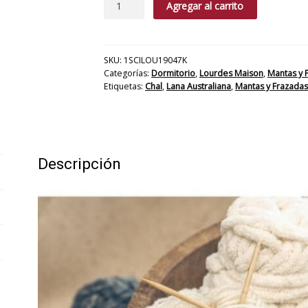
Agregar al carrito
Lana
Australiana
Lekain
cantidad
SKU:
1SCILOU19047K
Categorías:
Dormitorio
,
Lourdes Maison
,
Mantas y 
Etiquetas:
Chal
,
Lana Australiana
,
Mantas y Frazadas
Descripción