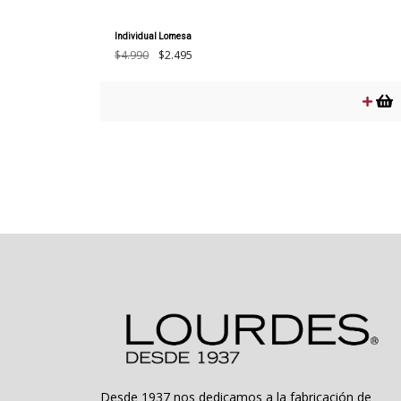
Individual Lomesa
El
El
$
4.990
$
2.495
precio
precio
original
actual
era:
es:
$4.990.
$2.495.
Desde 1937 nos dedicamos a la fabricación de