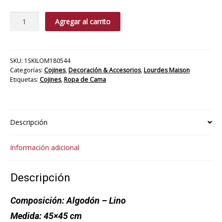
Cojín
Agregar al carrito
Afalia
cantidad
SKU:
1SKILOM180544
Categorías:
Cojines
,
Decoración & Accesorios
,
Lourdes Maison
Etiquetas:
Cojines
,
Ropa de Cama
Descripción
Información adicional
Descripción
Composición:
Algodón – Lino
Medida:
45×45 cm