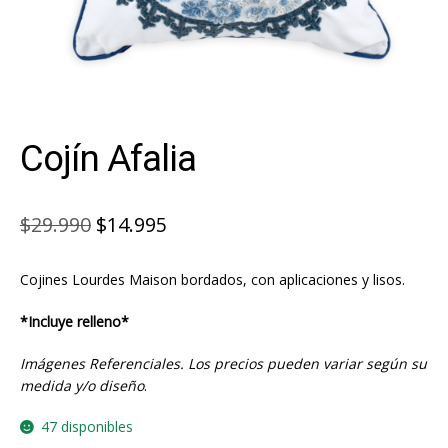
Cojín Afalia
El
El
$
29.990
$
14.995
precio
precio
Cojines Lourdes Maison bordados, con aplicaciones y lisos.
original
actual
era:
es:
*Incluye relleno*
$29.990.
$14.995.
Imágenes Referenciales. Los precios pueden variar según su
medida y/o diseño
.
47 disponibles