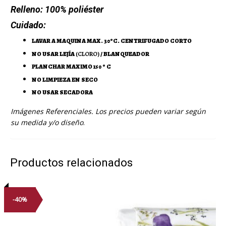
Relleno:
100% poliéster
Cuidado:
LAVAR A MAQUINA MAX. 30ºC. CENTRIFUGADO CORTO
NO USAR LEJÍA
(CLORO)
/ BLANQUEADOR
PLANCHAR MAXIMO 150 º C
NO LIMPIEZA EN SECO
NO USAR SECADORA
Imágenes Referenciales. Los precios pueden variar según
su medida y/o diseño
.
Productos relacionados
-40%