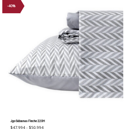
-40%
Jgo Sábanas Fleche 220H
Rango
$
47.994
-
$
50.994