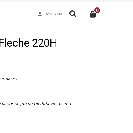
0
Buscar
Mi cuenta
 Fleche 220H
stampados
 variar según su medida y/o diseño
.
mposición