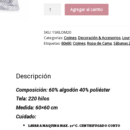
Funda
Agregar al carrito
60
x
60
cm.
SKU:
1SKILOM20
Categorías:
Cojines
,
Decoración & Accesorios
,
Lour
Fleche
Etiquetas:
60x60
,
Cojines
,
Ropa de Cama
,
Sábanas 2
220H
cantidad
Descripción
Composición:
60% algodón 40% poliéster
Tela:
220 hilos
Medida:
60×60 cm
Cuidado:
LAVAR A MAQUINA MAX. 30ºC. CENTRIFUGADO CORTO