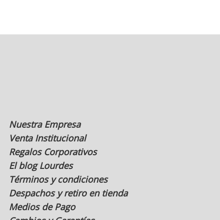
Las
opciones
se
pueden
elegir
en
la
página
de
producto
Nuestra Empresa
Venta Institucional
Regalos Corporativos
El blog Lourdes
Términos y condiciones
Despachos y retiro en tienda
Medios de Pago