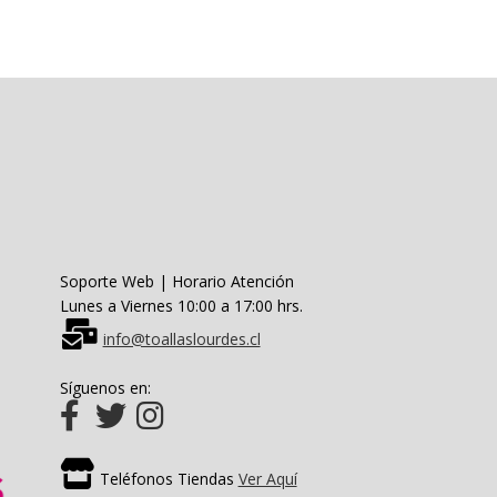
Las
opciones
se
pueden
elegir
en
la
página
de
producto
Soporte Web | Horario Atención
Lunes a Viernes 10:00 a 17:00 hrs.
info@toallaslourdes.cl
Síguenos en:
Teléfonos Tiendas
Ver Aquí