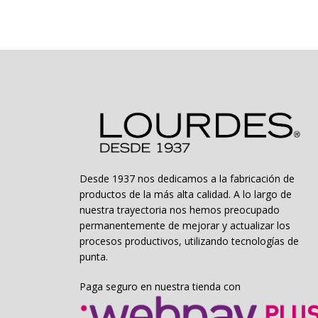
Las
opciones
se
pueden
elegir
en
la
página
de
producto
Desde 1937 nos dedicamos a la fabricación de
productos de la más alta calidad. A lo largo de
nuestra trayectoria nos hemos preocupado
permanentemente de mejorar y actualizar los
procesos productivos, utilizando tecnologías de
punta.
Paga seguro en nuestra tienda con