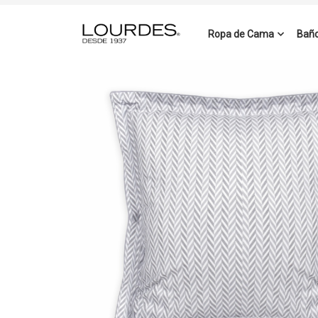
Ir
Saltar
Ropa de Cama
Bañ
a
al
la
contenido
navegación