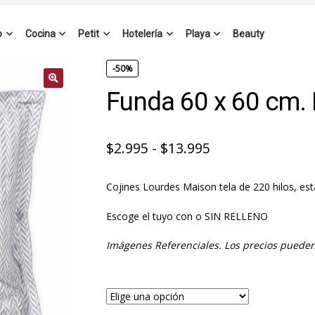
o
Cocina
Petit
Hotelería
Playa
Beauty
-50%
Funda 60 x 60 cm.
Rango
$
2.995
-
$
13.995
de
Cojines Lourdes Maison tela de 220 hilos, e
precios:
desde
Escoge el tuyo con o SIN RELLENO
$2.995
Imágenes Referenciales. Los precios pueden
hasta
$13.995
Co