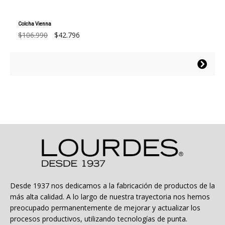
Colcha Vienna
El
El
$
106.990
$
42.796
precio
precio
original
actual
Este
era:
es:
producto
$106.990.
$42.796.
tiene
múltiples
variantes.
Las
opciones
se
pueden
elegir
en
la
Desde 1937 nos dedicamos a la fabricación de productos de la
página
más alta calidad. A lo largo de nuestra trayectoria nos hemos
de
preocupado permanentemente de mejorar y actualizar los
producto
procesos productivos, utilizando tecnologías de punta.