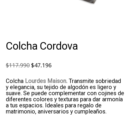
Colcha Cordova
El
El
$
117.990
$
47.196
precio
precio
Colcha
Lourdes Maison.
Transmite sobriedad
original
actual
y elegancia, su tejido de algodón es ligero y
era:
es:
suave. Se puede complementar con cojines de
diferentes colores y texturas para dar armonía
$117.990.
$47.196.
a tus espacios. Ideales para regalo de
matrimonio, aniversarios y cumpleaños.