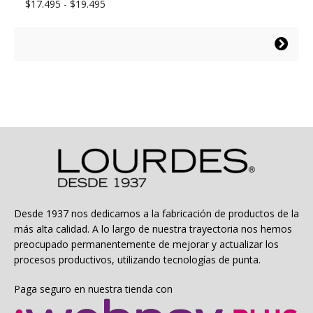
Rango
$
17.495
-
$
19.495
de
precios:
Este
desde
producto
$17.495
tiene
hasta
múltiples
$19.495
variantes.
Las
opciones
se
pueden
elegir
en
la
Desde 1937 nos dedicamos a la fabricación de productos de la
página
más alta calidad. A lo largo de nuestra trayectoria nos hemos
de
preocupado permanentemente de mejorar y actualizar los
producto
procesos productivos, utilizando tecnologías de punta.
Paga seguro en nuestra tienda con