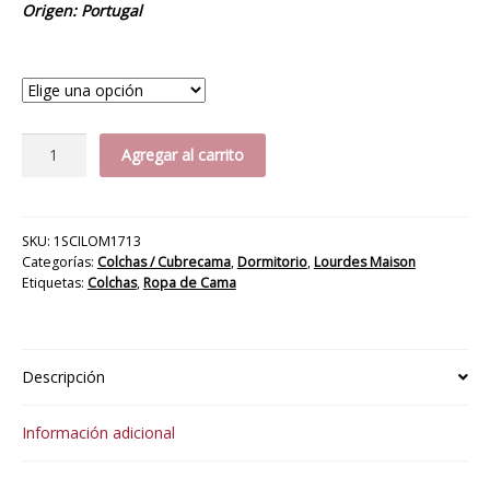
Origen: Portugal
Medida
Colcha
Agregar al carrito
Cordova
cantidad
SKU:
1SCILOM1713
Categorías:
Colchas / Cubrecama
,
Dormitorio
,
Lourdes Maison
Etiquetas:
Colchas
,
Ropa de Cama
Descripción
Información adicional