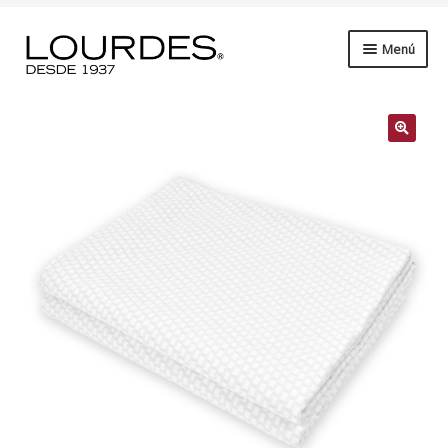
Ir
Saltar
Menú
a
al
la
contenido
Expandi
Ropa de Cama
navegación
el
subme
Expandi
Baño
el
subme
Expandi
Cocina
el
subme
Expandi
Petit
el
subme
Expandi
Hotelería
el
subme
Expandi
Playa
el
subme
Beauty