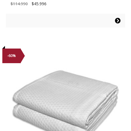
El
El
$
114.990
$
45.996
precio
precio
original
actual
Este
era:
es:
producto
$114.990.
$45.996.
tiene
múltiples
variantes.
Las
-60%
opciones
se
pueden
elegir
en
la
página
de
producto