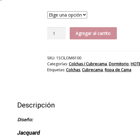
Colcha
Agregar al carrito
Leste
Blanca
cantidad
SKU:
1SCILOM6100
Categorías:
Colchas / Cubrecama
,
Dormitorio
,
HOTE
Etiquetas:
Colchas
,
Cubrecama
,
Ropa de Cama
Descripción
Diseño:
Jacquard