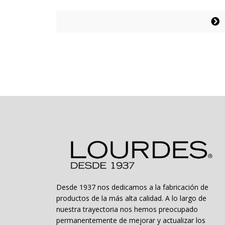
de
precios:
Este
desde
producto
$5.495
tiene
hasta
múltiples
$7.495
variantes.
Las
opciones
se
pueden
elegir
en
la
página
de
producto
Desde 1937 nos dedicamos a la fabricación de
productos de la más alta calidad. A lo largo de
nuestra trayectoria nos hemos preocupado
permanentemente de mejorar y actualizar los