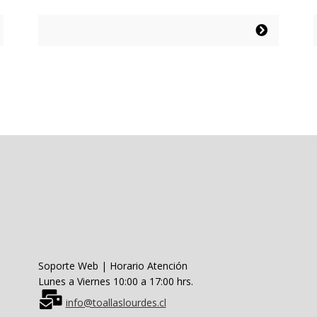
precio
precio
original
actual
Este
era:
es:
producto
$114.990.
$45.996.
tiene
múltiples
variantes.
Las
opciones
se
pueden
elegir
en
la
página
de
producto
Soporte Web | Horario Atención
Lunes a Viernes 10:00 a 17:00 hrs.
info@toallaslourdes.cl