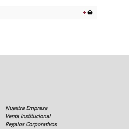
precio
precio
original
actual
era:
es:
$6.990.
$3.495.
Nuestra Empresa
Venta Institucional
Regalos Corporativos