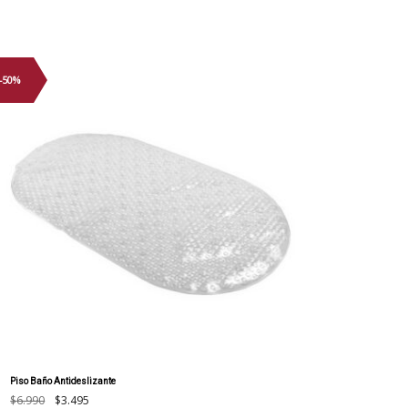
-50%
Piso Baño Antideslizante
El
El
$
6.990
$
3.495