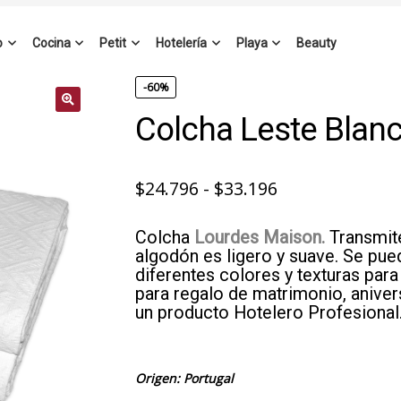
o
Cocina
Petit
Hotelería
Playa
Beauty
-60%
Colcha Leste Blan
Rango
$
24.796
-
$
33.196
de
Colcha
Lourdes Maison.
Transmite
precios:
algodón es ligero y suave. Se pu
desde
diferentes colores y texturas para
para regalo de matrimonio, aniver
$24.796
un producto Hotelero Profesional
hasta
$33.196
Origen: Portugal