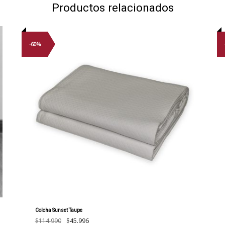
Productos relacionados
-60%
Colcha Sunset Taupe
El
El
$
114.990
$
45.996