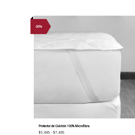
-50%
Protector de Colchón 100% Microfibra
Rango
$
5.495
-
$
7.495