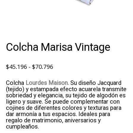
Colcha Marisa Vintage
Rango
$
45.196
-
$
70.796
de
Colcha
Lourdes Maison.
Su diseño Jacquard
precios:
(tejido) y estampada efecto acuarela t
ransmite
desde
sobriedad y elegancia, su tejido de algodón es
ligero y suave. Se puede complementar con
$45.196
cojines de diferentes colores y texturas para
hasta
dar armonía a tus espacios. Ideales para
regalo de matrimonio, aniversarios y
$70.796
cumpleaños.