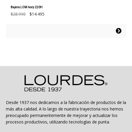
Bajera LOM Ivory 220H
El
El
$
28.990
$
14.495
precio
precio
original
actual
Este
era:
es:
producto
$28.990.
$14.495.
tiene
múltiples
variantes.
Las
opciones
se
pueden
elegir
en
la
Desde 1937 nos dedicamos a la fabricación de productos de la
página
más alta calidad. A lo largo de nuestra trayectoria nos hemos
de
preocupado permanentemente de mejorar y actualizar los
producto
procesos productivos, utilizando tecnologías de punta.