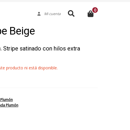
0
Buscar
Mi cuenta
pe Beige
n.
Stripe satinado con hilos extra
e producto ni está disponible.
 Plumón
nda Plumón