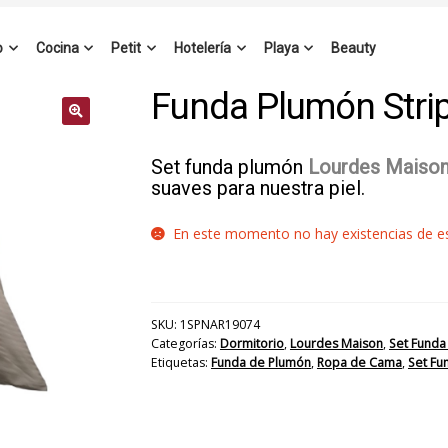
o
Cocina
Petit
Hotelería
Playa
Beauty
Funda Plumón Stri
Set funda plumón
Lourdes Maiso
suaves para nuestra piel.
En este momento no hay existencias de est
SKU:
1SPNAR19074
Categorías:
Dormitorio
,
Lourdes Maison
,
Set Funda
Etiquetas:
Funda de Plumón
,
Ropa de Cama
,
Set Fu