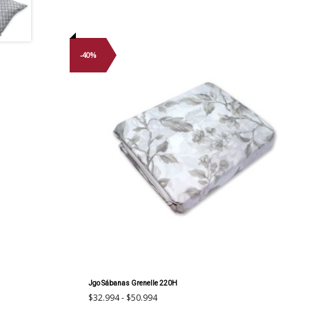
-40%
Jgo Sábanas Grenelle 220H
Rango
$
32.994
-
$
50.994