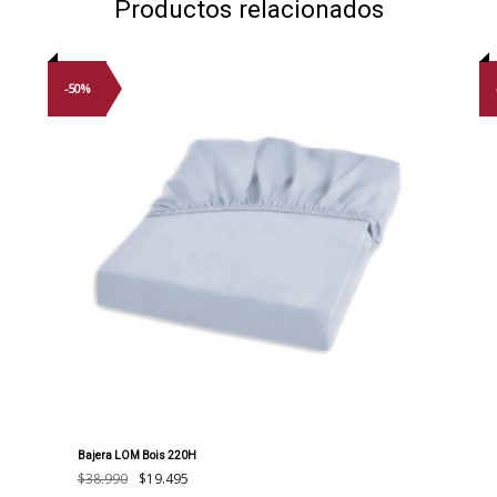
Productos relacionados
-50%
Bajera LOM Bois 220H
El
El
$
38.990
$
19.495