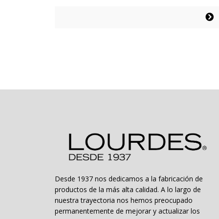
de
precios:
Este
desde
producto
$32.994
tiene
hasta
múltiples
$50.994
variantes.
Las
opciones
se
pueden
elegir
en
la
página
de
producto
Desde 1937 nos dedicamos a la fabricación de
productos de la más alta calidad. A lo largo de
nuestra trayectoria nos hemos preocupado
permanentemente de mejorar y actualizar los