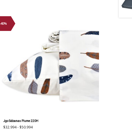
-40%
Jgo Sábanas Plume 220H
Rango
$
32.994
-
$
50.994