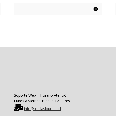
precio
precio
original
actual
Este
era:
es:
producto
$38.990.
$19.495.
tiene
múltiples
variantes.
Las
opciones
se
pueden
elegir
en
la
página
de
producto
Soporte Web | Horario Atención
Lunes a Viernes 10:00 a 17:00 hrs.
info@toallaslourdes.cl