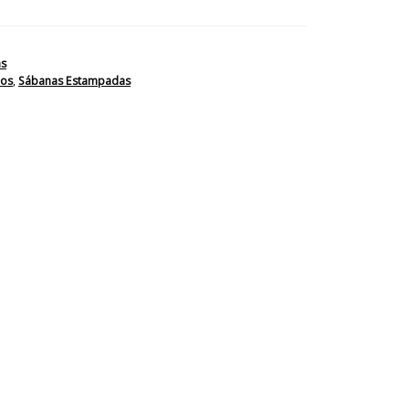
as
los
,
Sábanas Estampadas