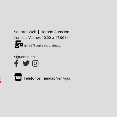
página
de
producto
Soporte Web | Horario Atención
Lunes a Viernes 10:00 a 17:00 hrs.
info@toallaslourdes.cl
Síguenos en:
Teléfonos Tiendas
Ver Aquí