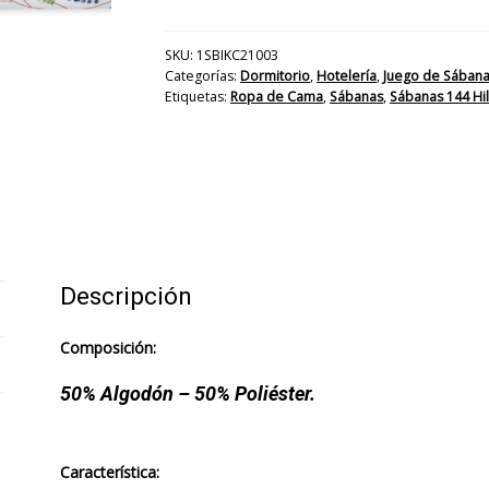
CHG
Borlon
144H
SKU:
1SBIKC21003
Categorías:
Dormitorio
,
Hotelería
,
Juego de Sában
cantidad
Etiquetas:
Ropa de Cama
,
Sábanas
,
Sábanas 144 Hi
Descripción
Composición:
50% Algodón – 50% Poliéster.
Característica: