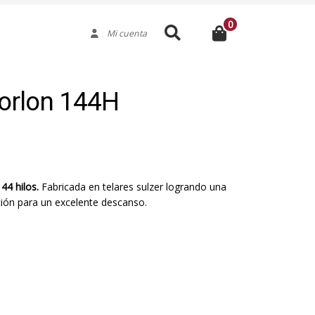
0
Buscar
Mi cuenta
orlon 144H
44 hilos.
Fabricada en telares sulzer logrando una
ión para un excelente descanso.
Medida