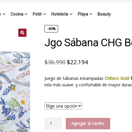
o
Cocina
Petit
Hotelería
Playa
Beauty
-40%
Jgo Sábana CHG B
El
El
$
36.990
$
22.194
precio
precio
Juego de Sábanas estampadas
Chiteco Gold
1
original
actual
tela más suave y confortable de mayor durac
era:
es:
$36.990.
$22.194.
Jgo
Agregar al carrito
Sábana