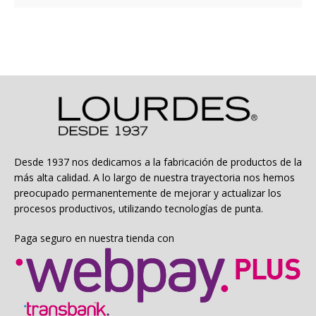
producto
$32.994
tiene
hasta
múltiples
$50.994
variantes.
Las
opciones
se
pueden
elegir
en
la
Desde 1937 nos dedicamos a la fabricación de productos de la
página
más alta calidad. A lo largo de nuestra trayectoria nos hemos
de
preocupado permanentemente de mejorar y actualizar los
producto
procesos productivos, utilizando tecnologías de punta.
Paga seguro en nuestra tienda con