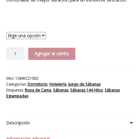
$17.994
hasta
$22.194
Medida
Jgo
Agregar al carrito
Sábana
CHG
Tamarugo
144H
SKU:
1SBIKC21002
Categorías:
Dormitorio
,
Hotelería
,
Juego de Sábanas
cantidad
Etiquetas:
Ropa de Cama
,
Sábanas
,
Sábanas 144 Hilos
,
Sábanas
Estampadas
Descripción
Información adicional