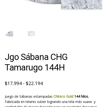
Jgo Sábana CHG
Tamarugo 144H
Rango
$
17.994
-
$
22.194
de
Juego de Sábanas estampadas
Chiteco Gold
144 hilos.
precios:
Fabricada en telares sulzer logrando una tela más suave y
desde
confortable de mayor duración para un excelente descanso.