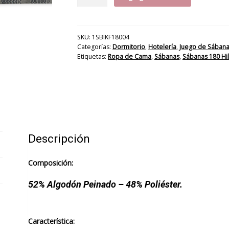
Sábana
CHG
Tessier
180H
SKU:
1SBIKF18004
Categorías:
Dormitorio
,
Hotelería
,
Juego de Sában
cantidad
Etiquetas:
Ropa de Cama
,
Sábanas
,
Sábanas 180 Hi
Descripción
Composición:
52% Algodón Peinado – 48% Poliéster.
Característica: