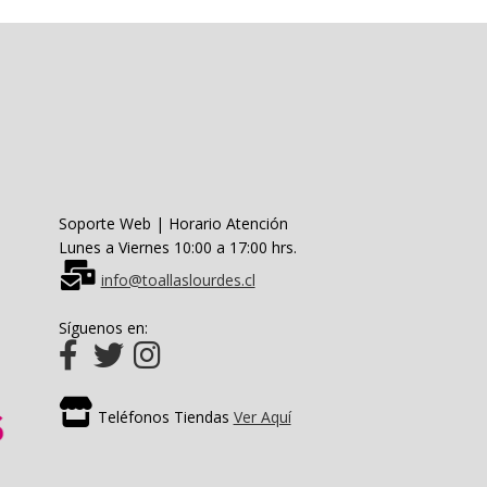
se
pueden
elegir
en
la
página
de
producto
Soporte Web | Horario Atención
Lunes a Viernes 10:00 a 17:00 hrs.
info@toallaslourdes.cl
Síguenos en:
Teléfonos Tiendas
Ver Aquí