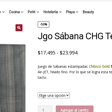
o
Cocina
Petit
Hotelería
Playa
Beauty
-50%
Jgo Sábana CHG T
Rango
$
17.495
-
$
23.994
de
Juego de Sábanas estampadas
Chiteco Gold
1
precios:
Air-JET, hilado fino. Por lo que se logra esta 
desde
tacto.
$17.495
hasta
$23.994
Jgo
Agregar al carrito