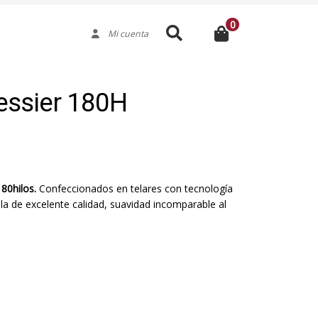
0
Buscar
Mi cuenta
essier 180H
80hilos
.
Confeccionados en telares con tecnología
tela de excelente calidad, suavidad incomparable al
Medida