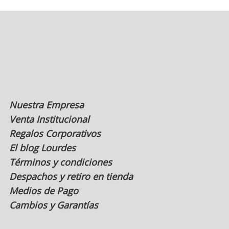
se
pueden
elegir
en
la
página
de
producto
Nuestra Empresa
Venta Institucional
Regalos Corporativos
El blog Lourdes
Términos y condiciones
Despachos y retiro en tienda
Medios de Pago
Cambios y Garantías