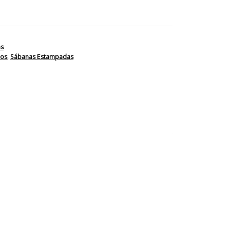
as
los
,
Sábanas Estampadas