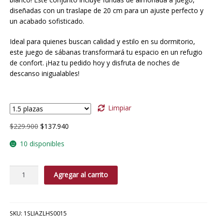
diseñadas con un traslape de 20 cm para un ajuste perfecto y
$137.940
un acabado sofisticado.
hasta
Ideal para quienes buscan calidad y estilo en su dormitorio,
$213.540
este juego de sábanas transformará tu espacio en un refugio
de confort. ¡Haz tu pedido hoy y disfruta de noches de
descanso inigualables!
Medida
Limpiar
El
El
$
229.900
$
137.940
precio
precio
10 disponibles
original
actual
era:
es:
$229.900.
$137.940.
Jgo
Agregar al carrito
Sábana
blanco
1000H
cantidad
SKU:
1SLIAZLHS0015