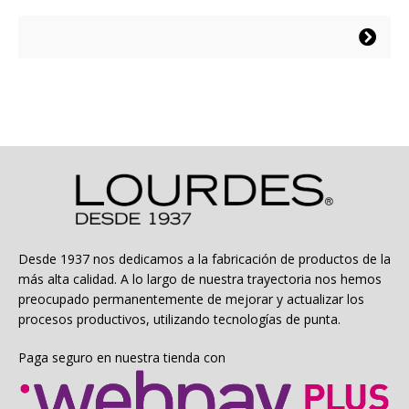
precio
precio
original
actual
Este
era:
es:
producto
$84.990.
$50.994.
tiene
múltiples
variantes.
Las
opciones
se
pueden
elegir
en
la
Desde 1937 nos dedicamos a la fabricación de productos de la
página
más alta calidad. A lo largo de nuestra trayectoria nos hemos
de
preocupado permanentemente de mejorar y actualizar los
producto
procesos productivos, utilizando tecnologías de punta.
Paga seguro en nuestra tienda con