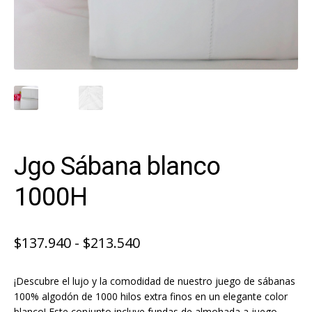
Jgo Sábana blanco
1000H
Rango
$
137.940
-
$
213.540
de
¡Descubre el lujo y la comodidad de nuestro juego de sábanas
precios:
100% algodón de 1000 hilos extra finos en un elegante color
desde
blanco! Este conjunto incluye fundas de almohada a juego,