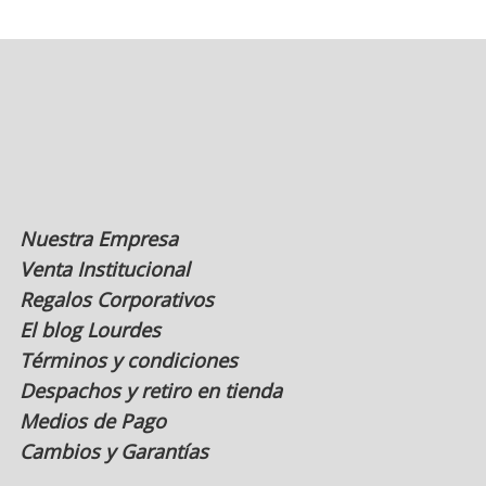
opciones
se
pueden
elegir
en
la
página
de
producto
Nuestra Empresa
Venta Institucional
Regalos Corporativos
El blog Lourdes
Términos y condiciones
Despachos y retiro en tienda
Medios de Pago
Cambios y Garantías