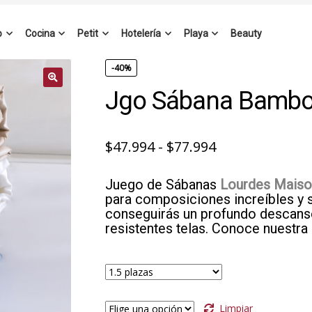
o
Cocina
Petit
Hotelería
Playa
Beauty
-40%
Jgo Sábana Bambo
Rango
$
47.994
-
$
77.994
de
Juego de Sábanas
Lourdes Mais
precios:
para composiciones increíbles y s
desde
conseguirás un profundo descanso
resistentes telas. Conoce nuestra 
$47.994
hasta
$77.994
Limpiar