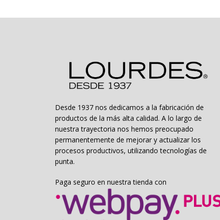
opciones
se
pueden
elegir
en
la
página
de
producto
Desde 1937 nos dedicamos a la fabricación de
productos de la más alta calidad. A lo largo de
nuestra trayectoria nos hemos preocupado
permanentemente de mejorar y actualizar los
procesos productivos, utilizando tecnologías de
punta.
Paga seguro en nuestra tienda con