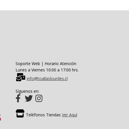
opciones
se
pueden
elegir
en
la
página
de
producto
Soporte Web | Horario Atención
Lunes a Viernes 10:00 a 17:00 hrs.
info@toallaslourdes.cl
Síguenos en:
Teléfonos Tiendas
Ver Aquí