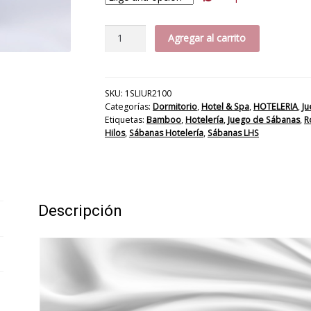
Jgo
Agregar al carrito
Sábana
Bamboo
Solferino
300H
SKU:
1SLIUR2100
Categorías:
Dormitorio
,
Hotel & Spa
,
HOTELERIA
,
Ju
cantidad
Etiquetas:
Bamboo
,
Hotelería
,
Juego de Sábanas
,
R
Hilos
,
Sábanas Hotelería
,
Sábanas LHS
Descripción