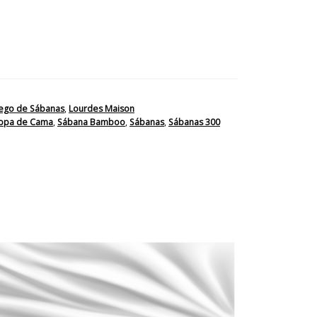
ego de Sábanas
,
Lourdes Maison
opa de Cama
,
Sábana Bamboo
,
Sábanas
,
Sábanas 300