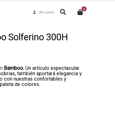
0
Buscar
Mi cuenta
o Solferino 300H
on
Bamboo
.
Un artículo espectacular
obrias, también aportará elegancia y
 con nuestras confortables y
paleta de colores.
Medida
Color