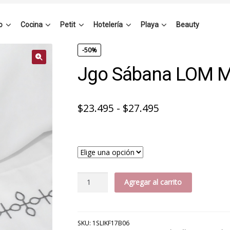
o
Cocina
Petit
Hotelería
Playa
Beauty
-50%
Jgo Sábana LOM 
Rango
$
23.495
-
$
27.495
de
precios:
desde
$23.495
Jgo
Agregar al carrito
hasta
Sábana
LOM
$27.495
Monet
180H
SKU:
1SLIKF17B06