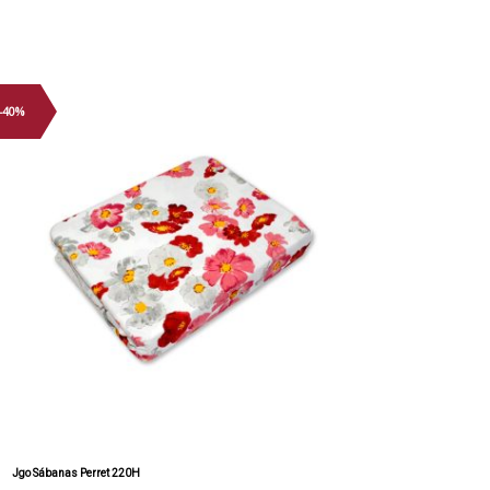
-40%
Jgo Sábanas Perret 220H