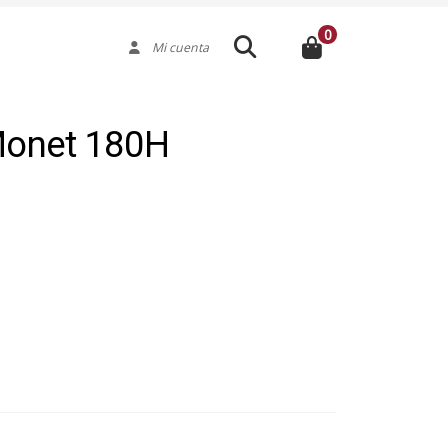
0
Buscar
Mi cuenta
Monet 180H
Medida