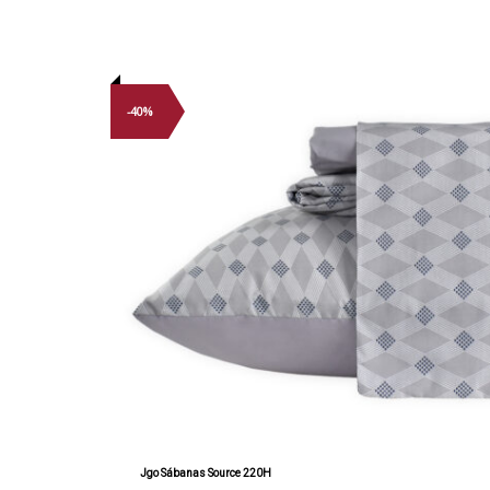
-40%
Jgo Sábanas Source 220H