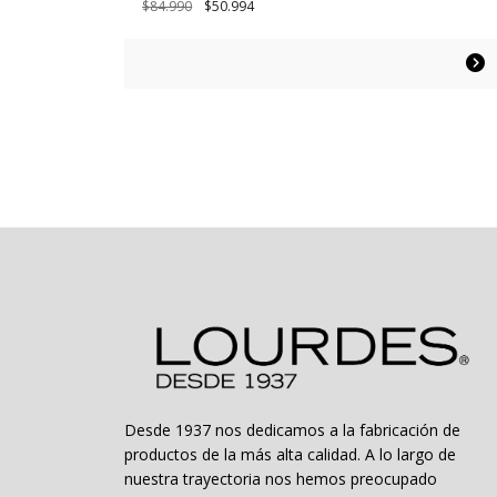
El
El
$
84.990
$
50.994
precio
precio
original
actual
Este
era:
es:
producto
$84.990.
$50.994.
tiene
múltiples
variantes.
Las
opciones
se
pueden
elegir
en
la
página
de
producto
Desde 1937 nos dedicamos a la fabricación de
productos de la más alta calidad. A lo largo de
nuestra trayectoria nos hemos preocupado