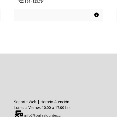
Rango
$
22.194
-
$
25.794
de
precios:
Este
desde
producto
$22.194
tiene
hasta
múltiples
$25.794
variantes.
Las
opciones
se
pueden
elegir
en
la
página
de
producto
Soporte Web | Horario Atención
Lunes a Viernes 10:00 a 17:00 hrs.
info@toallaslourdes.cl