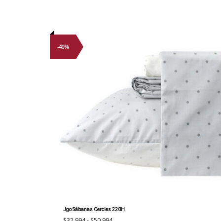
-40%
Jgo Sábanas Cercles 220H
Rango
$
32.994
-
$
50.994