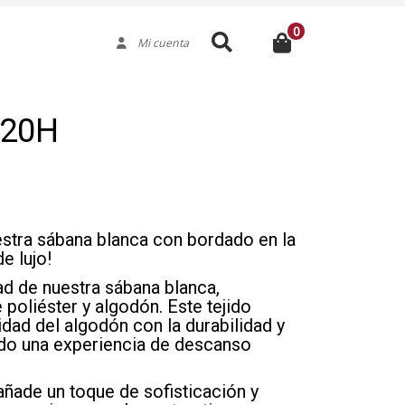
0
Buscar
Mi cuenta
220H
estra sábana blanca con bordado en la
e lujo!
d de nuestra sábana blanca,
oliéster y algodón. Este tejido
idad del algodón con la durabilidad y
endo una experiencia de descanso
añade un toque de sofisticación y