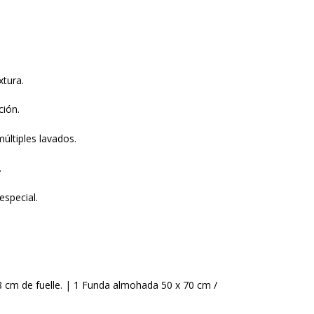
xtura.
ción.
múltiples lavados.
.
especial.
38 cm de fuelle. | 1 Funda almohada 50 x 70 cm /