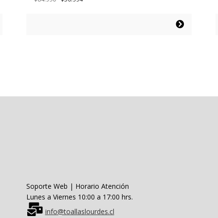
precio
precio
original
actual
Este
era:
es:
producto
$84.990.
$50.994.
tiene
múltiples
variantes.
Las
opciones
se
pueden
elegir
en
la
página
de
producto
Soporte Web | Horario Atención
Lunes a Viernes 10:00 a 17:00 hrs.
info@toallaslourdes.cl