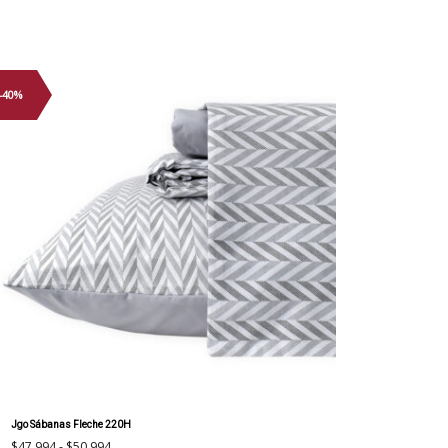
-40%
Jgo Sábanas Fleche 220H
Rango
$
47.994
-
$
50.994