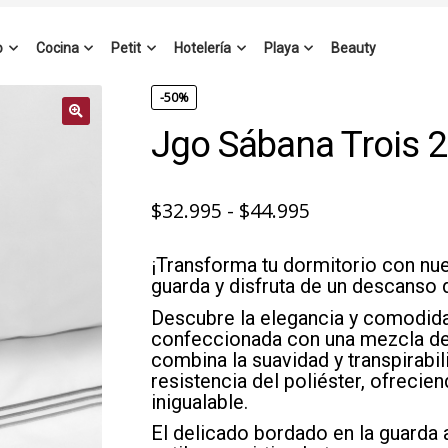
o
Cocina
Petit
Hotelería
Playa
Beauty
-50%
Jgo Sábana Trois 
Rango
$
32.995
-
$
44.995
de
¡Transforma tu dormitorio con nu
precios:
guarda y disfruta de un descanso d
desde
Descubre la elegancia y comodida
$32.995
confeccionada con una mezcla de p
combina la suavidad y transpirabil
hasta
resistencia del poliéster, ofreci
$44.995
inigualable.
El delicado bordado en la guarda 