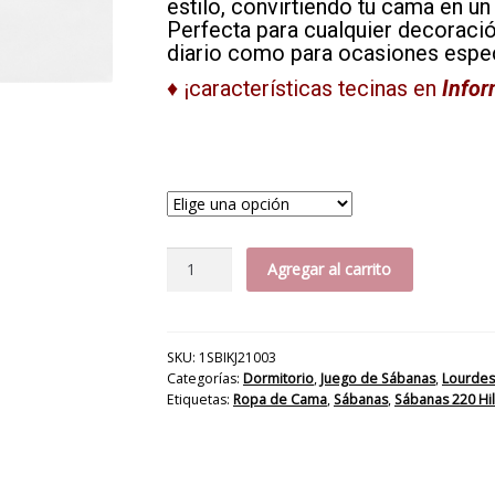
estilo, convirtiendo tu cama en un
Perfecta para cualquier decoració
diario como para ocasiones espec
♦ ¡características tecinas en
Infor
Jgo
Agregar al carrito
Sábana
Trois
220H
cantidad
SKU:
1SBIKJ21003
Categorías:
Dormitorio
,
Juego de Sábanas
,
Lourdes
Etiquetas:
Ropa de Cama
,
Sábanas
,
Sábanas 220 Hi