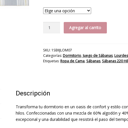
Jgo
Agregar al carrito
Sábanas
Boux
220H
cantidad
SKU:
1SBIIJLOM07
Categorías:
Dormitorio
,
Juego de Sábanas
,
Lourdes
Etiquetas:
Ropa de Cama
,
Sábanas
,
Sábanas 220 Hi
Descripción
Transforma tu dormitorio en un oasis de confort y estilo 
hilos. Confeccionadas con una mezcla de 60% algodón y 40%
excepcional y una durabilidad que resistirá el paso del tiempo