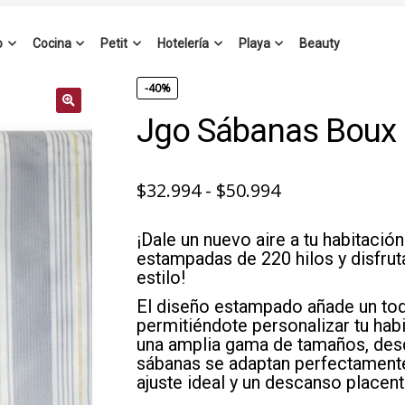
o
Cocina
Petit
Hotelería
Playa
Beauty
-40%
Jgo Sábanas Boux
Rango
$
32.994
-
$
50.994
de
¡Dale un nuevo aire a tu habitaci
precios:
estampadas de 220 hilos y disfru
desde
estilo!
$32.994
El diseño estampado añade un toq
permitiéndote personalizar tu hab
hasta
una amplia gama de tamaños, desde
$50.994
sábanas se adaptan perfectamente
ajuste ideal y un descanso placent