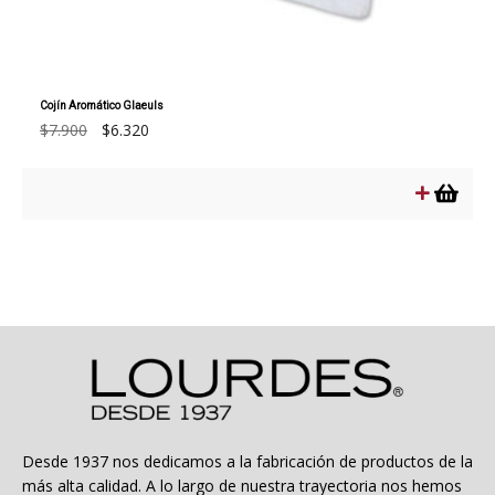
Cojín Aromático Glaeuls
El
El
$
7.900
$
6.320
precio
precio
original
actual
era:
es:
$7.900.
$6.320.
Desde 1937 nos dedicamos a la fabricación de productos de la
más alta calidad. A lo largo de nuestra trayectoria nos hemos