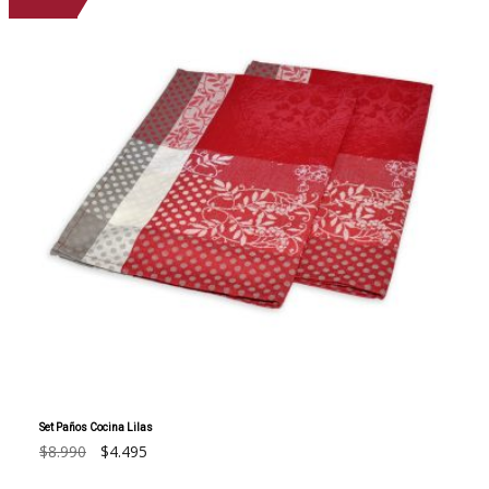
Set Paños Cocina Lilas
El
El
$
8.990
$
4.495
precio
precio