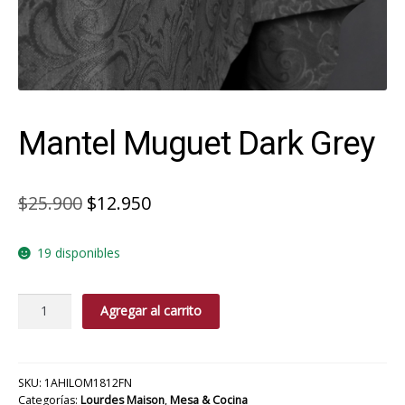
Mantel Muguet Dark Grey
El
El
$
25.900
$
12.950
precio
precio
19 disponibles
original
actual
era:
es:
Mantel
Agregar al carrito
$25.900.
$12.950.
Muguet
Dark
Grey
cantidad
SKU:
1AHILOM1812FN
Categorías:
Lourdes Maison
,
Mesa & Cocina