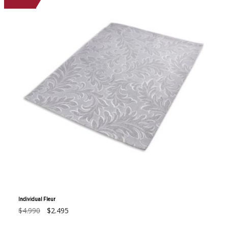
Individual Fleur
El
El
$
4.990
$
2.495
precio
precio