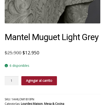
Mantel Muguet Light Grey
El
El
$
25.900
$
12.950
precio
precio
6 disponibles
original
actual
era:
es:
Mantel
Agregar al carrito
$25.900.
$12.950.
Muguet
Light
Grey
cantidad
SKU:
1AHILOM1810FN
Categorías:
Lourdes Maison
,
Mesa & Cocina