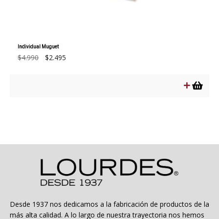
Individual Muguet
El
El
$
4.990
$
2.495
precio
precio
original
actual
era:
es:
$4.990.
$2.495.
Desde 1937 nos dedicamos a la fabricación de productos de la
más alta calidad. A lo largo de nuestra trayectoria nos hemos