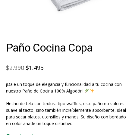
Paño Cocina Copa
El
El
$
2.990
$
1.495
precio
precio
¡Dale un toque de elegancia y funcionalidad a tu cocina con
original
actual
nuestro Paño de Cocina 100% Algodón!
era:
es:
Hecho de tela con textura tipo waffles, este paño no solo es
$2.990.
$1.495.
suave al tacto, sino también increíblemente absorbente, ideal
para secar platos, utensilios y manos. Su diseño con bordado
en color añade un toque distintivo.