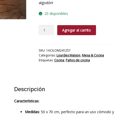
algodón!
20 disponibles
Set
Agregar al carrito
Paños
Cocina
The
cantidad
SKU:
1ACILOM241257
Categorías:
Lourdes Maison
,
Mesa & Cocina
Etiquetas:
Cocina
,
Paños de cocina
Descripción
Características:
Medidas:
50 x 70 cm, perfecto para un uso cómodo y e