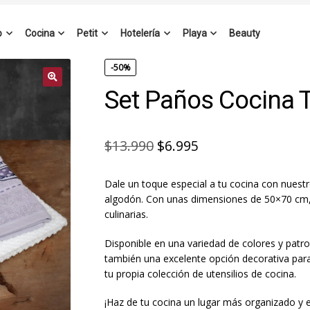
o
Cocina
Petit
Hotelería
Playa
Beauty
-50%
Set Paños Cocina 
El
El
$
13.990
$
6.995
precio
precio
Dale un toque especial a tu cocina con nues
original
actual
algodón. Con unas dimensiones de 50×70 cm,
era:
es:
culinarias.
$13.990.
$6.995.
Disponible en una variedad de colores y patro
también una excelente opción decorativa para
tu propia colección de utensilios de cocina.
¡Haz de tu cocina un lugar más organizado y 