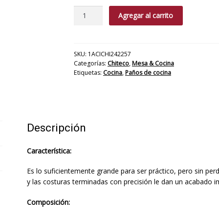
Paño
Agregar al carrito
Cocina
Expreso
cantidad
SKU:
1ACICHI242257
Categorías:
Chiteco
,
Mesa & Cocina
Etiquetas:
Cocina
,
Paños de cocina
Descripción
Característica:
Es lo suficientemente grande para ser práctico, pero sin perd
y las costuras terminadas con precisión le dan un acabado im
Composición: