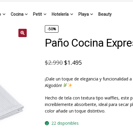
o
Cocina
Petit
Hotelería
Playa
Beauty
-50%
Paño Cocina Expre
El
El
$
2.990
$
1.495
precio
precio
¡Dale un toque de elegancia y funcionalidad 
original
actual
Algodón!
era:
es:
Hecho de tela con textura tipo waffles, este 
$2.990.
$1.495.
increíblemente absorbente, ideal para secar p
color añade un toque distintivo.
22 disponibles