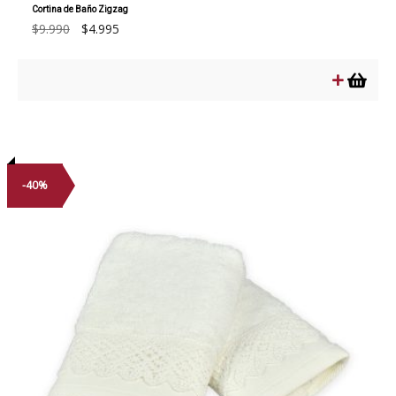
Cortina de Baño Zigzag
El
El
$
9.990
$
4.995
precio
precio
original
actual
era:
es:
$9.990.
$4.995.
-40%