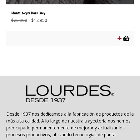
Mantel Noyer Dark Grey
El
El
$
25.900
$
12.950
precio
precio
original
actual
era:
es:
$25.900.
$12.950.
Desde 1937 nos dedicamos a la fabricación de productos de la
más alta calidad. A lo largo de nuestra trayectoria nos hemos
preocupado permanentemente de mejorar y actualizar los
procesos productivos, utilizando tecnologías de punta.