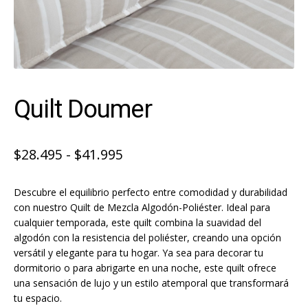
Quilt Doumer
Rango
$
28.495
-
$
41.995
de
Descubre el equilibrio perfecto entre comodidad y durabilidad
precios:
con nuestro Quilt de Mezcla Algodón-Poliéster. Ideal para
desde
cualquier temporada, este quilt combina la suavidad del
algodón con la resistencia del poliéster, creando una opción
$28.495
versátil y elegante para tu hogar. Ya sea para decorar tu
hasta
dormitorio o para abrigarte en una noche, este quilt ofrece
$41.995
una sensación de lujo y un estilo atemporal que transformará
tu espacio.