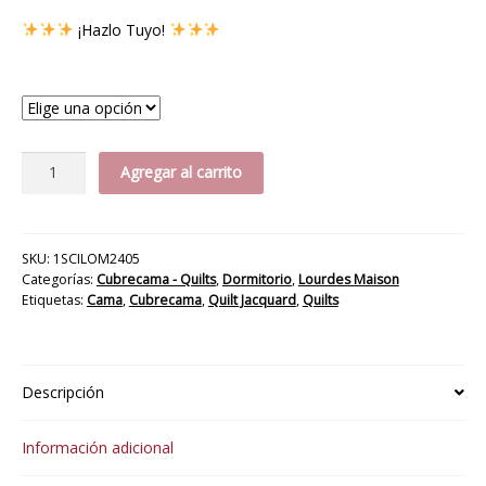
¡Hazlo Tuyo!
Medida
Quilt
Agregar al carrito
Doumer
cantidad
SKU:
1SCILOM2405
Categorías:
Cubrecama - Quilts
,
Dormitorio
,
Lourdes Maison
Etiquetas:
Cama
,
Cubrecama
,
Quilt Jacquard
,
Quilts
Descripción
Información adicional