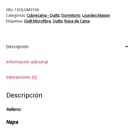
cantidad
SKU:
1SCILOM2104
Categorías:
Cubrecama - Quilts
,
Dormitorio
,
Lourdes Maison
Etiquetas:
Quilt Microfibra
,
Quilts
,
Ropa de Cama
Descripción
Información adicional
Valoraciones (0)
Descripción
Relleno:
Napa