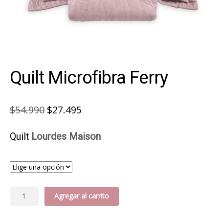
Quilt Microfibra Ferry
El
El
$
54.990
$
27.495
precio
precio
Quilt
Lourdes Maison
original
actual
era:
es:
Medida
$54.990.
$27.495.
Quilt
Agregar al carrito
Microfibra
Ferry