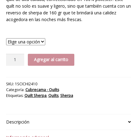
hasta
quilt no solo es suave y ligero, sino que también cuenta con un
reverso de sherpa de 160 gr que te brindará una calidez
$28.495
acogedora en las noches más frescas.
Medida
Quilt
Agregar al carrito
Sherpa
Austral
cantidad
SKU:
1SCICHI2410
Categoría:
Cubrecama - Quilts
Etiquetas:
Quilt Sherpa
,
Quilts
,
Sherpa
Descripción