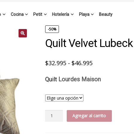
o
Cocina
Petit
Hotelería
Playa
Beauty
-50%
Quilt Velvet Lubeck
Rango
$
32.995
-
$
46.995
de
Quilt
Lourdes Maison
precios:
desde
$32.995
hasta
Quilt
Agregar al carrito
$46.995
Velvet
Lubeck
cantidad