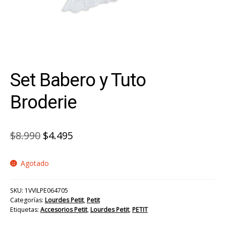
Set Babero y Tuto
Broderie
El
El
$
8.990
$
4.495
precio
precio
Agotado
original
actual
era:
es:
SKU:
1VVILPE064705
$8.990.
$4.495.
Categorías:
Lourdes Petit
,
Petit
Etiquetas:
Accesorios Petit
,
Lourdes Petit
,
PETIT