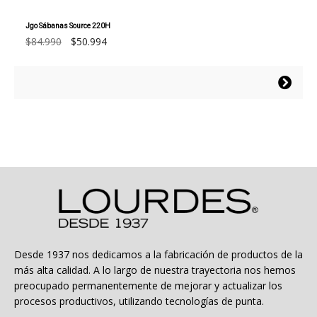
Jgo Sábanas Source 220H
El
El
$
84.990
$
50.994
precio
precio
original
actual
Este
era:
es:
producto
$84.990.
$50.994.
tiene
múltiples
variantes.
Las
opciones
se
pueden
elegir
en
la
Desde 1937 nos dedicamos a la fabricación de productos de la
página
más alta calidad. A lo largo de nuestra trayectoria nos hemos
de
preocupado permanentemente de mejorar y actualizar los
producto
procesos productivos, utilizando tecnologías de punta.