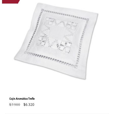
Cojín Aromático Trefle
El
El
$
7.900
$
6.320
precio
precio