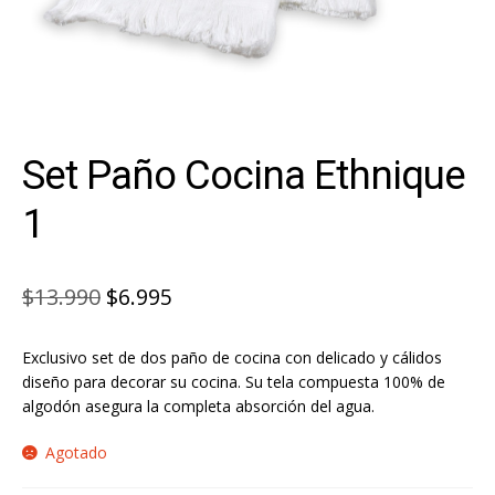
Set Paño Cocina Ethnique
1
El
El
$
13.990
$
6.995
precio
precio
Exclusivo set de dos paño de cocina con delicado y cálidos
original
actual
diseño para decorar su cocina. Su tela compuesta 100% de
era:
es:
algodón asegura la completa absorción del agua.
$13.990.
$6.995.
Agotado