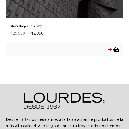
Mantel Noyer Dark Grey
El
El
$
25.900
$
12.950
precio
precio
original
actual
era:
es:
$25.900.
$12.950.
Desde 1937 nos dedicamos a la fabricación de productos de la
más alta calidad. A lo largo de nuestra trayectoria nos hemos