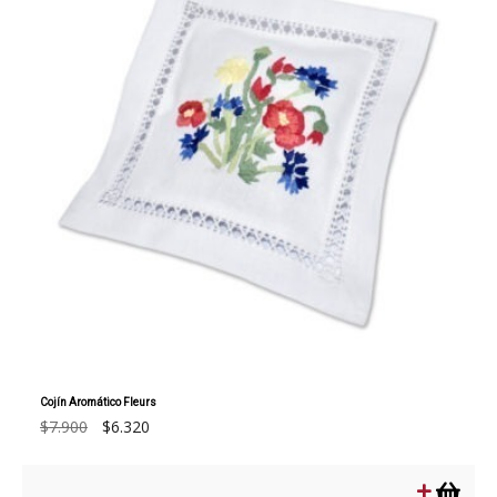
Cojín Aromático Fleurs
El
El
$
7.900
$
6.320
precio
precio
original
actual