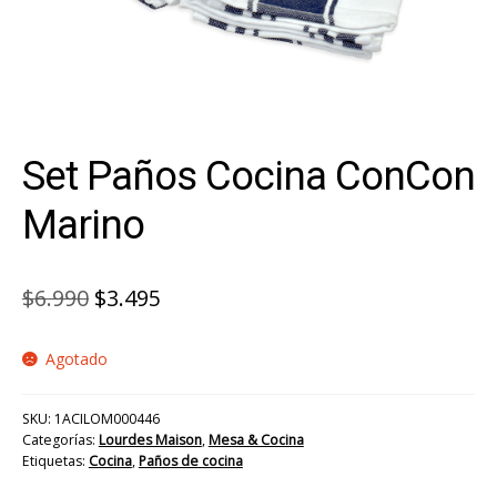
Set Paños Cocina ConCon
Marino
El
El
$
6.990
$
3.495
precio
precio
Agotado
original
actual
era:
es:
SKU:
1ACILOM000446
$6.990.
$3.495.
Categorías:
Lourdes Maison
,
Mesa & Cocina
Etiquetas:
Cocina
,
Paños de cocina