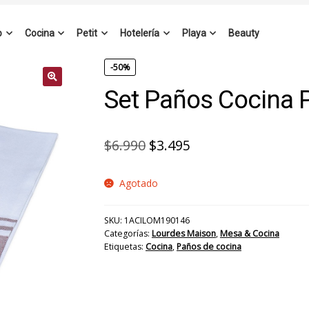
o
Cocina
Petit
Hotelería
Playa
Beauty
-50%
Set Paños Cocina P
El
El
$
6.990
$
3.495
precio
precio
Agotado
original
actual
era:
es:
SKU:
1ACILOM190146
$6.990.
$3.495.
Categorías:
Lourdes Maison
,
Mesa & Cocina
Etiquetas:
Cocina
,
Paños de cocina