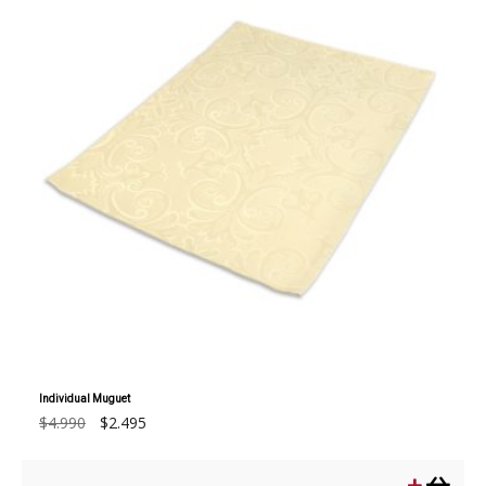
Individual Muguet
El
El
$
4.990
$
2.495
precio
precio
original
actual