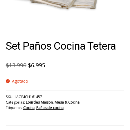
Set Paños Cocina Tetera
El
El
$
13.990
$
6.995
precio
precio
Agotado
original
actual
era:
es:
SKU:
1ACIMCH161457
$13.990.
$6.995.
Categorías:
Lourdes Maison
,
Mesa & Cocina
Etiquetas:
Cocina
,
Paños de cocina